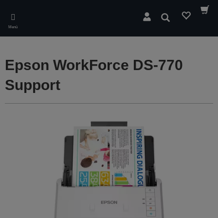
Skip
to
Suchen
main
Menü
content
Epson WorkForce DS-770
Support