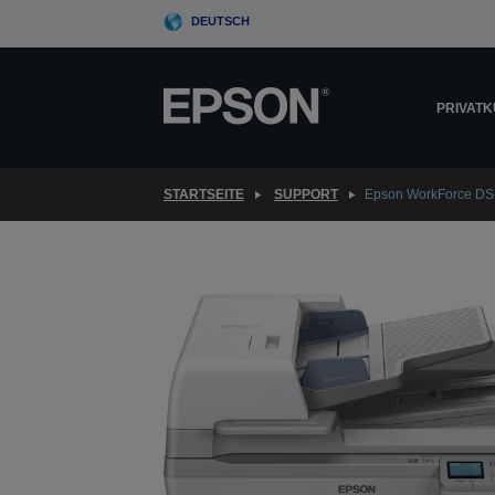
Skip
DEUTSCH
to
main
content
PRIVAT
STARTSEITE
SUPPORT
Epson WorkForce D