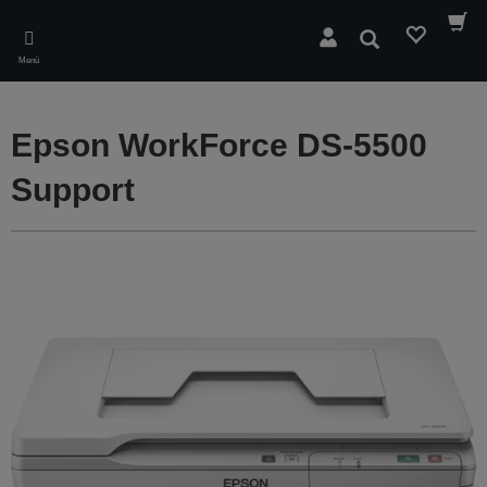
Skip
to
Suchen
main
Menü
content
Epson WorkForce DS-5500
Support