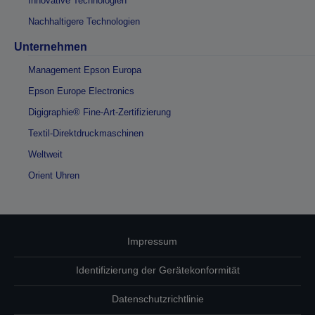
Innovative Technologien
Nachhaltigere Technologien
Unternehmen
Management Epson Europa
Epson Europe Electronics
Digigraphie® Fine-Art-Zertifizierung
Textil-Direktdruckmaschinen
Weltweit
Orient Uhren
Impressum
Identifizierung der Gerätekonformität
Datenschutzrichtlinie