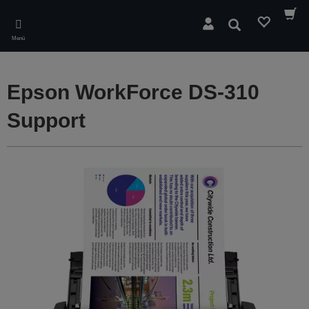
Skip
to
Suchen
main
Menü
content
Epson WorkForce DS-310
Support