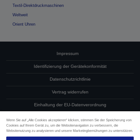
Textil-Direktdruckmaschinen
Weltweit
Orient Uhren
Impressum
Identifizierung der Gerätekonformität
Datenschutzrichtlinie
Vertrag widerrufen
Einhaltung der EU-Datenverordnung
Fragen zum Datenschutz
Wenn Sie auf „Alle Cookies akzeptieren“ klicken, stimmen Sie der Speicherung von
Cookies auf Ihrem Gerät zu, um die Websitenavigation zu verbessern, die
Informationen zu Cookies
Websitenutzung zu analysieren und unsere Marketingbemühungen zu unterstützen.