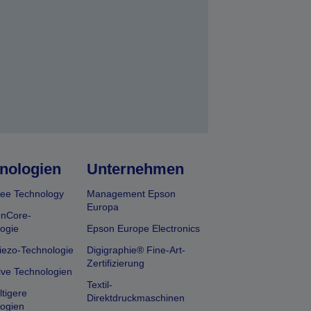
nologien
Unternehmen
ee Technology
Management Epson
Europa
onCore-
ogie
Epson Europe Electronics
iezo-Technologie
Digigraphie® Fine-Art-
Zertifizierung
ive Technologien
Textil-
tigere
Direktdruckmaschinen
ogien