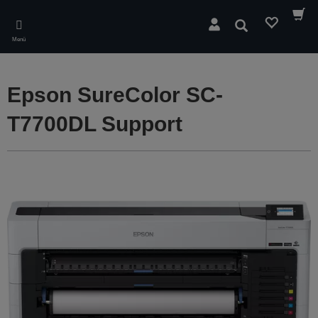
Skip
to
Suchen
main
Menü
content
Epson SureColor SC-
T7700DL Support