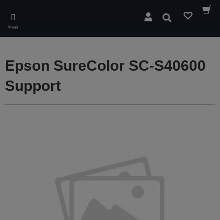
Skip
to
Suchen
main
Menü
content
Epson SureColor SC-S40600
Support