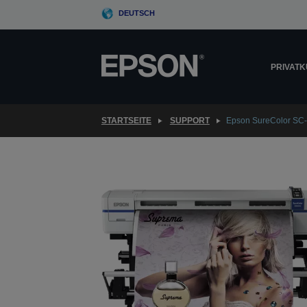
Skip
DEUTSCH
to
main
content
PRIVAT
STARTSEITE
SUPPORT
Epson SureColor SC