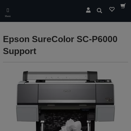
Skip
to
Suchen
main
Menü
content
Epson SureColor SC-P6000
Support