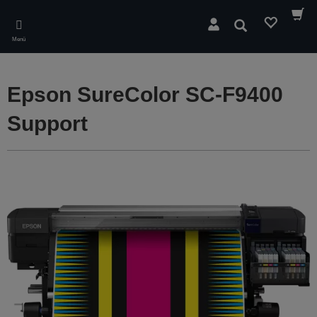
Skip
to
Suchen
main
Menü
content
Epson SureColor SC-F9400
Support