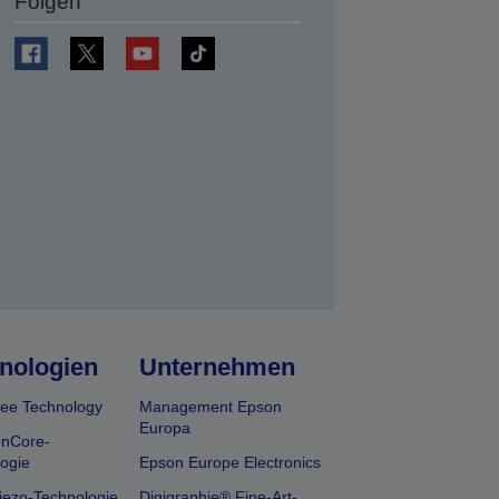
Folgen
en
nologien
Unternehmen
ee Technology
Management Epson
Europa
onCore-
ogie
Epson Europe Electronics
iezo-Technologie
Digigraphie® Fine-Art-