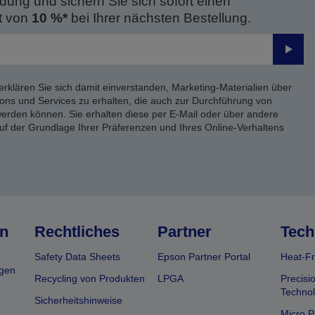
dung und sichern Sie sich sofort einen
t von
10 %*
bei Ihrer nächsten Bestellung.
Send
erklären Sie sich damit einverstanden, Marketing-Materialien über
ons und Services zu erhalten, die auch zur Durchführung von
rden können. Sie erhalten diese per E-Mail oder über andere
uf der Grundlage Ihrer Präferenzen und Ihres Online-Verhaltens
n
Rechtliches
Partner
Tech
Safety Data Sheets
Epson Partner Portal
Heat-Fr
gen
Recycling von Produkten
LPGA
Precisi
Technol
Sicherheitshinweise
Micro P