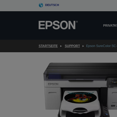
Skip
DEUTSCH
to
main
content
PRIVAT
STARTSEITE
SUPPORT
Epson SureColor SC