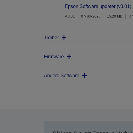
Epson Software updater (v3.01)
V.3.01
07-Jul-2026
15.20 MB
.d
Treiber
Firmware
Andere Software