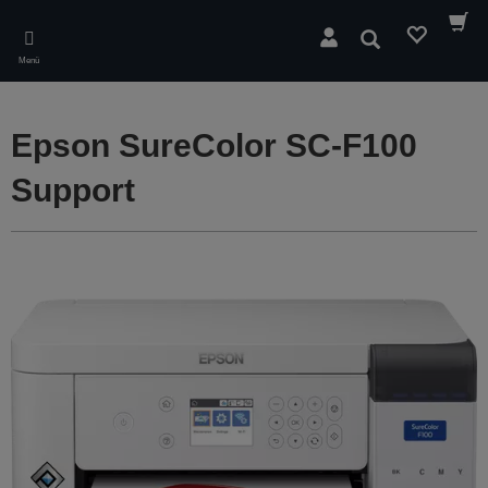
Skip
to
Suchen
main
Menü
content
Epson SureColor SC-F100
Support