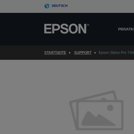
Skip
DEUTSCH
to
main
content
PRIVAT
STARTSEITE
SUPPORT
Epson Stylus Pro 740