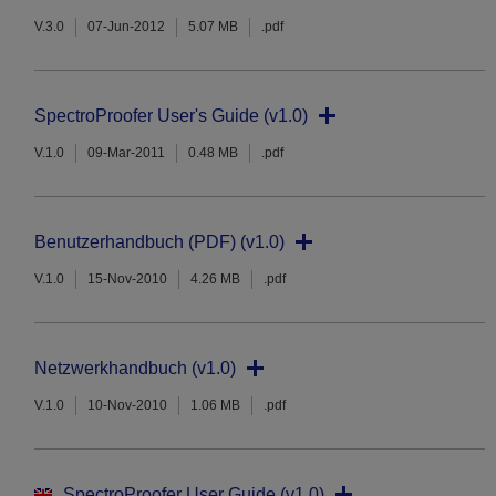
V.3.0
07-Jun-2012
5.07 MB
.pdf
SpectroProofer User's Guide (v1.0)
V.1.0
09-Mar-2011
0.48 MB
.pdf
Benutzerhandbuch (PDF) (v1.0)
V.1.0
15-Nov-2010
4.26 MB
.pdf
Netzwerkhandbuch (v1.0)
V.1.0
10-Nov-2010
1.06 MB
.pdf
SpectroProofer User Guide (v1.0)