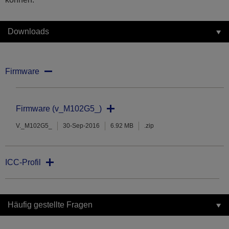
Downloads
Firmware
Firmware (v_M102G5_)
V._M102G5_
30-Sep-2016
6.92 MB
.zip
ICC-Profil
Häufig gestellte Fragen