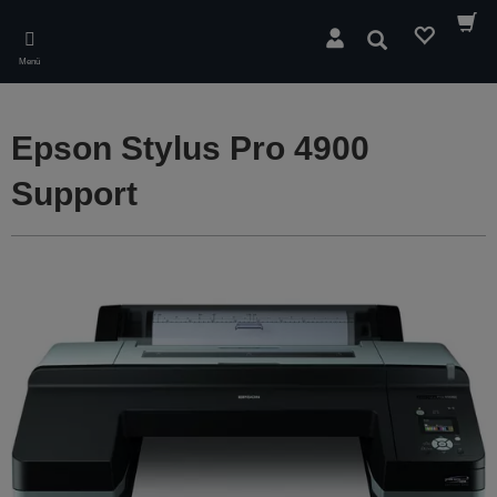
Skip
to
Suchen
main
Menü
content
Epson Stylus Pro 4900
Support