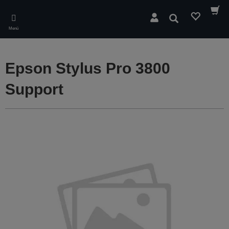
Skip
to
Suchen
main
Menü
content
Epson Stylus Pro 3800
Support