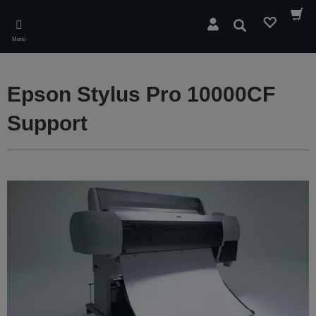
Skip
to
Suchen
main
Menü
content
Epson Stylus Pro 10000CF
Support