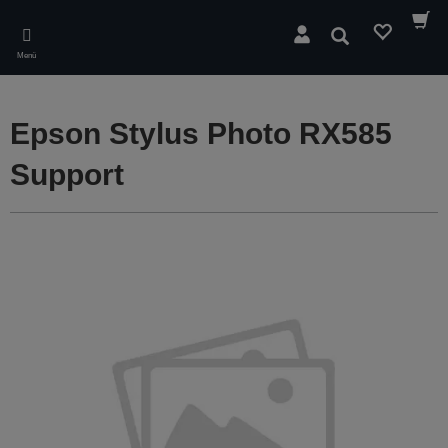
Skip
to
Suchen
main
Menü
content
Epson Stylus Photo RX585
Support