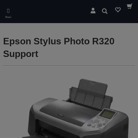
Skip
to
Suchen
main
Menü
content
Epson Stylus Photo R320
Support