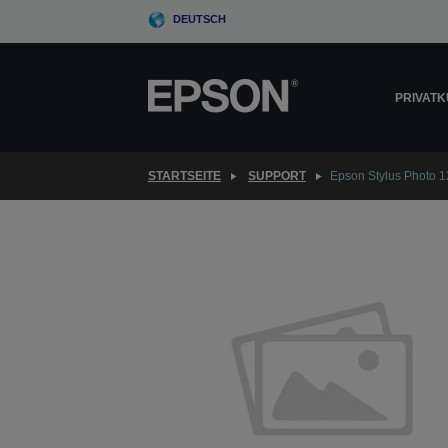
Skip
DEUTSCH
to
main
content
PRIVAT
STARTSEITE
SUPPORT
Epson Stylus Photo 