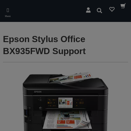
Skip
to
Suchen
main
Menü
content
Epson Stylus Office
BX935FWD Support