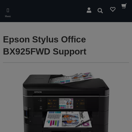
Skip
to
Suchen
main
Menü
content
Epson Stylus Office
BX925FWD Support