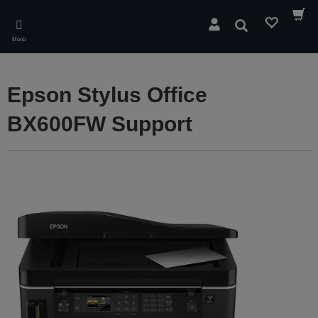
Skip
to
Suchen
main
Menü
content
Epson Stylus Office
BX600FW Support