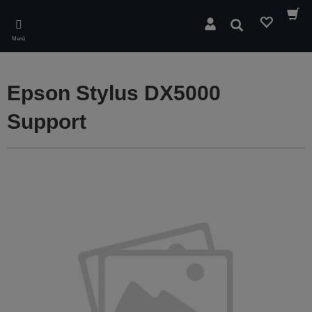
Skip
to
Suchen
main
Menü
content
Epson Stylus DX5000
Support