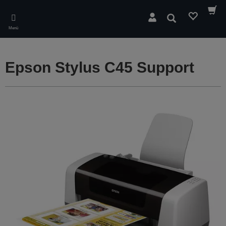
Skip
to
Suchen
main
Menü
content
Epson Stylus C45 Support