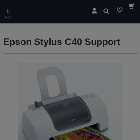
Skip
to
Suchen
main
Menü
content
Epson Stylus C40 Support