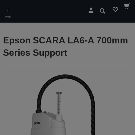
Skip
to
Suchen
main
Menü
content
Epson SCARA LA6-A 700mm
Series Support