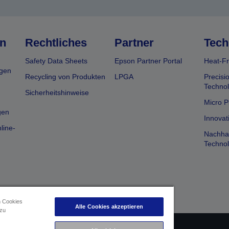
n
Rechtliches
Partner
Tech
Safety Data Sheets
Epson Partner Portal
Heat-Fr
gen
Recycling von Produkten
LPGA
Precisi
Technol
Sicherheitshinweise
Micro P
gen
Innovat
line-
Nachhal
Technol
n Cookies
Alle Cookies akzeptieren
 zu