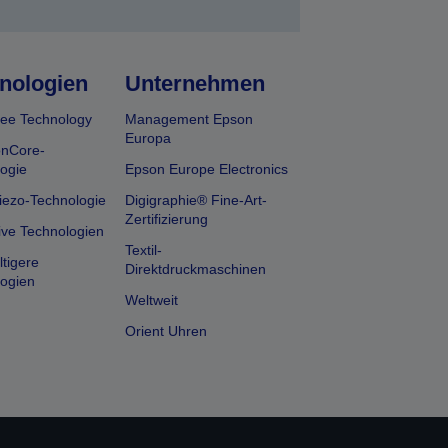
nologien
Unternehmen
ee Technology
Management Epson
Europa
onCore-
ogie
Epson Europe Electronics
iezo-Technologie
Digigraphie® Fine-Art-
Zertifizierung
ive Technologien
Textil-
tigere
Direktdruckmaschinen
ogien
Weltweit
Orient Uhren