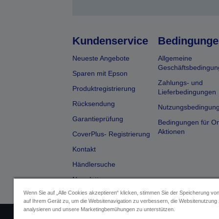
Kundenservice
Bedingunge
Neueste Angebote
Allgemeine
Geschäftsbedingun
Sparen mit Epson
Zahlungs- und
Produktregistrierung
Lieferbedingungen
Rücksendung
Nutzungsbedingun
Garantieprüfung
Bedingungen für On
Aktionen
CoverPlus- Registrierung
Kontakt
Händlersuche
Newsletter
Wenn Sie auf „Alle Cookies akzeptieren“ klicken, stimmen Sie der Speicherung vo
auf Ihrem Gerät zu, um die Websitenavigation zu verbessern, die Websitenutzung
analysieren und unsere Marketingbemühungen zu unterstützen.