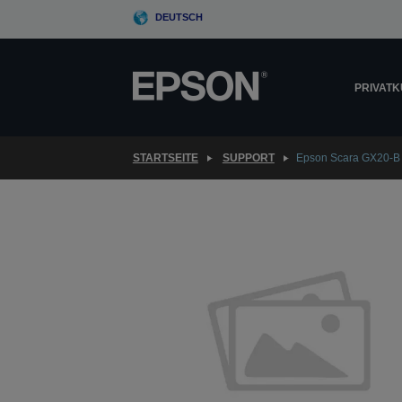
Skip
DEUTSCH
to
main
content
PRIVAT
STARTSEITE
SUPPORT
Epson Scara GX20-B