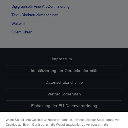
Digigraphie® Fine-Art-Zertifizierung
Textil-Direktdruckmaschinen
Weltweit
Orient Uhren
Impressum
Identifizierung der Gerätekonformität
Datenschutzrichtlinie
Vertrag widerrufen
Einhaltung der EU-Datenverordnung
Fragen zum Datenschutz
Wenn Sie auf „Alle Cookies akzeptieren“ klicken, stimmen Sie der Speicherung von
Cookies auf Ihrem Gerät zu, um die Websitenavigation zu verbessern, die