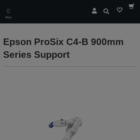
Skip
to
Suchen
main
Menü
content
Epson ProSix C4-B 900mm
Series Support