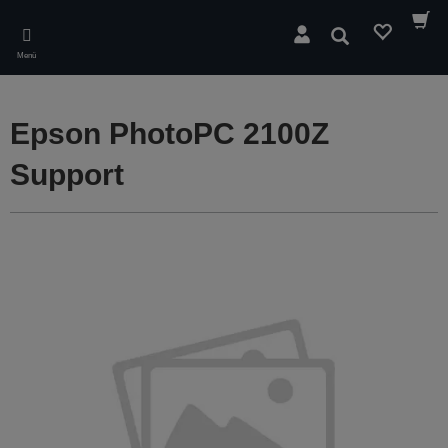
Skip
to
Suchen
main
Menü
content
Epson PhotoPC 2100Z
Support