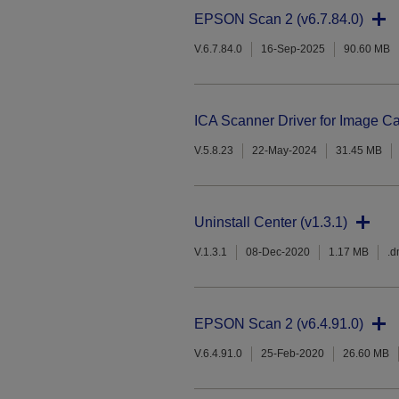
EPSON Scan 2 (v6.7.84.0)
V.6.7.84.0
16-Sep-2025
90.60 MB
ICA Scanner Driver for Image Ca
V.5.8.23
22-May-2024
31.45 MB
Uninstall Center (v1.3.1)
V.1.3.1
08-Dec-2020
1.17 MB
.
EPSON Scan 2 (v6.4.91.0)
V.6.4.91.0
25-Feb-2020
26.60 MB