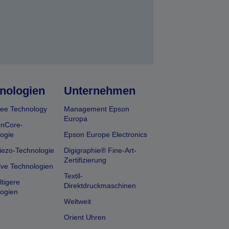
nologien
Unternehmen
ee Technology
Management Epson
Europa
onCore-
ogie
Epson Europe Electronics
iezo-Technologie
Digigraphie® Fine-Art-
Zertifizierung
ive Technologien
Textil-
tigere
Direktdruckmaschinen
ogien
Weltweit
Orient Uhren