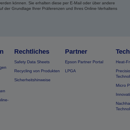
rden können. Sie erhalten diese per E-Mail oder über andere
uf der Grundlage Ihrer Präferenzen und Ihres Online-Verhaltens
n
Rechtliches
Partner
Tech
Safety Data Sheets
Epson Partner Portal
Heat-Fr
gen
Recycling von Produkten
LPGA
Precisi
Technol
Sicherheitshinweise
Micro P
gen
Innovat
line-
Nachhal
Technol