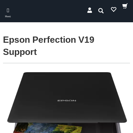
Skip
to
Suchen
main
Menü
content
Epson Perfection V19
Support