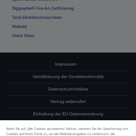
Digigraphie® Fine-Art-Zertifizierung
Textil-Direktdruckmaschinen
Weltweit
Orient Uhren
Impressum
Identifizierung der Gerätekonformität
Datenschutzrichtlinie
Vertrag widerrufen
Einhaltung der EU-Datenverordnung
Fragen zum Datenschutz
Wenn Sie auf „Alle Cookies akzeptieren“ klicken, stimmen Sie der Speicherung von
Cookies auf Ihrem Gerät zu, um die Websitenavigation zu verbessern, die