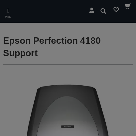
Skip
to
Suchen
main
Menü
content
Epson Perfection 4180
Support