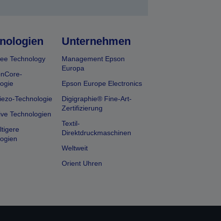
nologien
Unternehmen
ee Technology
Management Epson
Europa
onCore-
ogie
Epson Europe Electronics
iezo-Technologie
Digigraphie® Fine-Art-
Zertifizierung
ive Technologien
Textil-
tigere
Direktdruckmaschinen
ogien
Weltweit
Orient Uhren