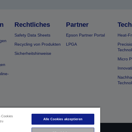
n
Rechtliches
Partner
Tech
Safety Data Sheets
Epson Partner Portal
Heat-Fr
gen
Recycling von Produkten
LPGA
Precisi
Technol
Sicherheitshinweise
Micro P
gen
Innovat
line-
Nachhal
Technol
n Cookies
Alle Cookies akzeptieren
 zu