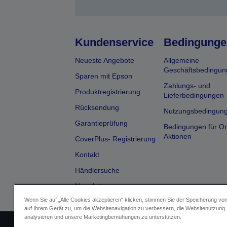
Kundenservice
Bedingunge
Neueste Angebote
Allgemeine
Geschäftsbedingun
Sparen mit Epson
Zahlungs- und
Produktregistrierung
Lieferbedingungen
Rücksendung
Nutzungsbedingun
Garantieprüfung
Bedingungen für On
Aktionen
CoverPlus- Registrierung
Kontakt
Händlersuche
Newsletter
Wenn Sie auf „Alle Cookies akzeptieren“ klicken, stimmen Sie der Speicherung vo
auf Ihrem Gerät zu, um die Websitenavigation zu verbessern, die Websitenutzung
analysieren und unsere Marketingbemühungen zu unterstützen.