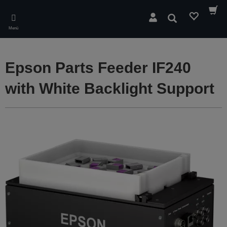
Skip
to
Suchen
main
Menü
content
Epson Parts Feeder IF240
with White Backlight Support