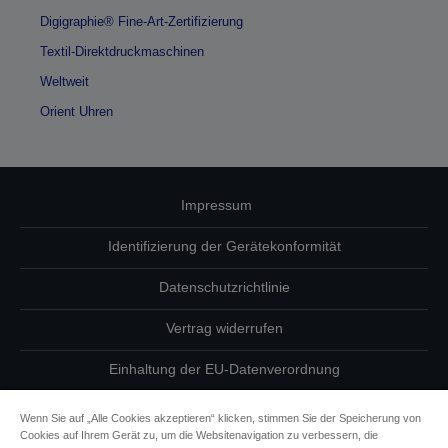
Digigraphie® Fine-Art-Zertifizierung
Textil-Direktdruckmaschinen
Weltweit
Orient Uhren
Impressum
Identifizierung der Gerätekonformität
Datenschutzrichtlinie
Vertrag widerrufen
Einhaltung der EU-Datenverordnung
Fragen zum Datenschutz
Wenn Sie auf „Alle Cookies akzeptieren“ klicken, stimmen Sie der Speicherung von
Cookies auf Ihrem Gerät zu, um die Websitenavigation zu verbessern, die