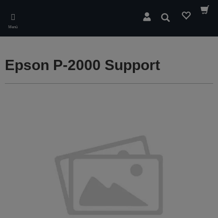
Skip
to
Suchen
main
Menü
content
Epson P-2000 Support