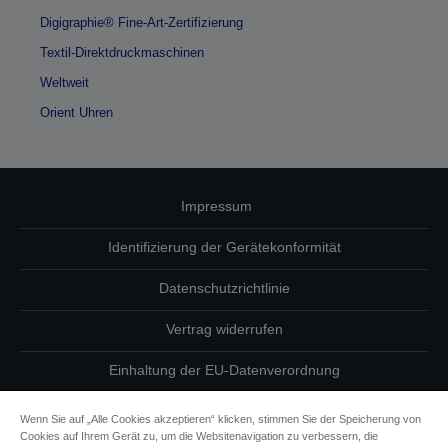
Digigraphie® Fine-Art-Zertifizierung
Textil-Direktdruckmaschinen
Weltweit
Orient Uhren
Impressum
Identifizierung der Gerätekonformität
Datenschutzrichtlinie
Vertrag widerrufen
Einhaltung der EU-Datenverordnung
Fragen zum Datenschutz
Wenn Sie auf „Alle Cookies akzeptieren“ klicken, stimmen Sie der Speicherung von
Cookies auf Ihrem Gerät zu, um die Websitenavigation zu verbessern, die