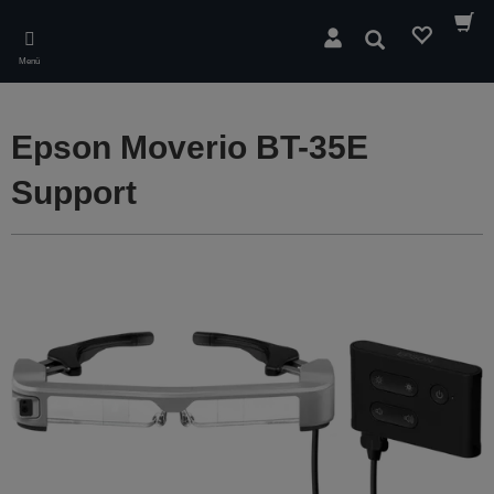
Skip
to
Suchen
main
Menü
content
Epson Moverio BT-35E
Support