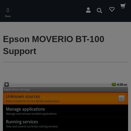
Skip
to
Suchen
main
Menü
content
Epson MOVERIO BT-100
Support