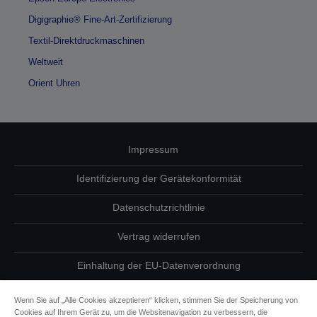
Digigraphie® Fine-Art-Zertifizierung
Textil-Direktdruckmaschinen
Weltweit
Orient Uhren
Impressum
Identifizierung der Gerätekonformität
Datenschutzrichtlinie
Vertrag widerrufen
Einhaltung der EU-Datenverordnung
Fragen zum Datenschutz
Wenn Sie auf „Alle Cookies akzeptieren“ klicken, stimmen Sie der Speicherung von
Cookies auf Ihrem Gerät zu, um die Websitenavigation zu verbessern, die