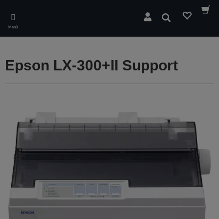
Skip
to
Suchen
main
Menü
content
Epson LX-300+II Support