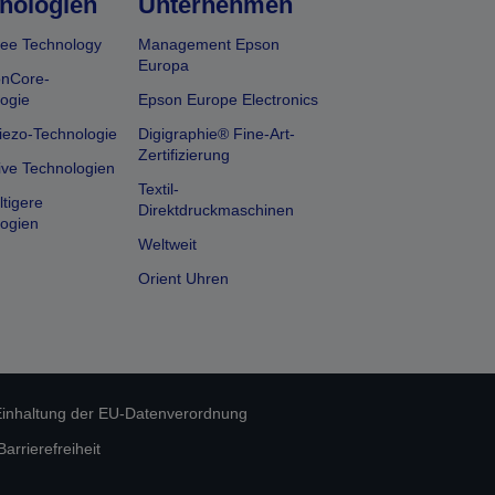
nologien
Unternehmen
ee Technology
Management Epson
Europa
onCore-
ogie
Epson Europe Electronics
iezo-Technologie
Digigraphie® Fine-Art-
Zertifizierung
ive Technologien
Textil-
tigere
Direktdruckmaschinen
ogien
Weltweit
Orient Uhren
inhaltung der EU-Datenverordnung
rrierefreiheit