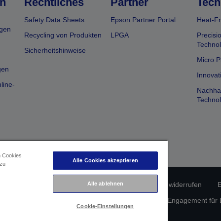
n
Rechtliches
Partner
Tech
Safety Data Sheets
Epson Partner Portal
Heat-Fr
gen
Recycling von Produkten
LPGA
Precisi
Technol
Sicherheitshinweise
Micro P
gen
Innovat
line-
Nachhal
Technol
n Cookies
Alle Cookies akzeptieren
 zu
Alle ablehnen
erätekonformität
Datenschutzrichtlinie
Vertrag widerrufen
E
atenschutz
Informationen zu Cookies
Epson Engagement für Ba
Cookie-Einstellungen