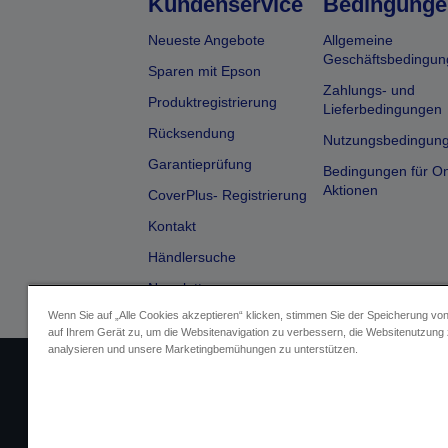
Kundenservice
Bedingunge
Neueste Angebote
Allgemeine
Geschäftsbedingun
Sparen mit Epson
Zahlungs- und
Produktregistrierung
Lieferbedingungen
Rücksendung
Nutzungsbedingun
Garantieprüfung
Bedingungen für On
Aktionen
CoverPlus- Registrierung
Kontakt
Händlersuche
Newsletter
Wenn Sie auf „Alle Cookies akzeptieren“ klicken, stimmen Sie der Speicherung vo
auf Ihrem Gerät zu, um die Websitenavigation zu verbessern, die Websitenutzung
analysieren und unsere Marketingbemühungen zu unterstützen.
Impressum
Identifizierung der G
Fragen zum D