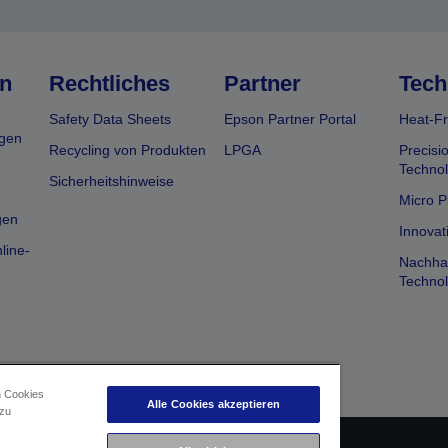
n
Rechtliches
Partner
Tech
Safety Data Sheets
Epson Partner Portal
Heat-Fr
gen
Recycling von Produkten
LPGA
Precisi
Technol
Sicherheitshinweise
Micro P
gen
Innovat
line-
Nachhal
Technol
n Cookies
Alle Cookies akzeptieren
 zu