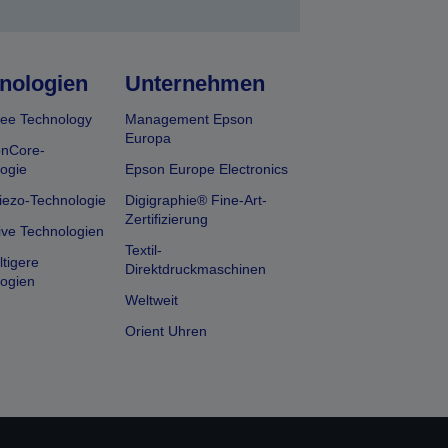
nologien
Unternehmen
ee Technology
Management Epson
Europa
onCore-
ogie
Epson Europe Electronics
iezo-Technologie
Digigraphie® Fine-Art-
Zertifizierung
ive Technologien
Textil-
tigere
Direktdruckmaschinen
ogien
Weltweit
Orient Uhren