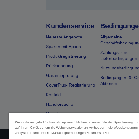
Kundenservice
Bedingunge
Neueste Angebote
Allgemeine
Geschäftsbedingun
Sparen mit Epson
Zahlungs- und
Produktregistrierung
Lieferbedingungen
Rücksendung
Nutzungsbedingun
Garantieprüfung
Bedingungen für On
Aktionen
CoverPlus- Registrierung
Kontakt
Händlersuche
Newsletter
Wenn Sie auf „Alle Cookies akzeptieren“ klicken, stimmen Sie der Speicherung vo
auf Ihrem Gerät zu, um die Websitenavigation zu verbessern, die Websitenutzung
analysieren und unsere Marketingbemühungen zu unterstützen.