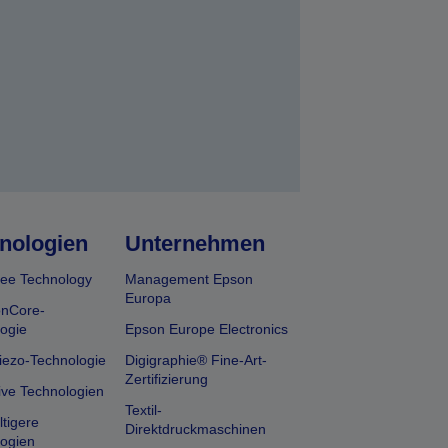
nologien
Unternehmen
ee Technology
Management Epson
Europa
onCore-
ogie
Epson Europe Electronics
iezo-Technologie
Digigraphie® Fine-Art-
Zertifizierung
ive Technologien
Textil-
tigere
Direktdruckmaschinen
ogien