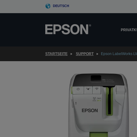
Skip
DEUTSCH
to
main
content
PRIVAT
STARTSEITE
SUPPORT
Epson LabelWorks L