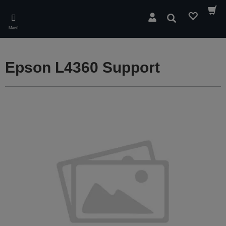
Skip
to
Suchen
main
Menü
content
Epson L4360 Support