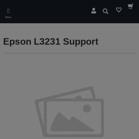
Skip
to
Suchen
main
Menü
content
Epson L3231 Support