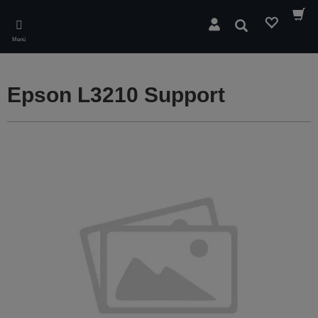
Skip
to
Suchen
main
Menü
content
Epson L3210 Support