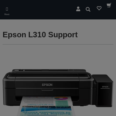
Skip
to
Suchen
main
Menü
content
Epson L310 Support