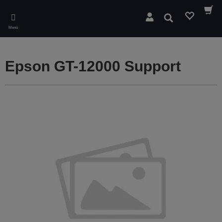
Skip
to
Suchen
main
Menü
content
Epson GT-12000 Support