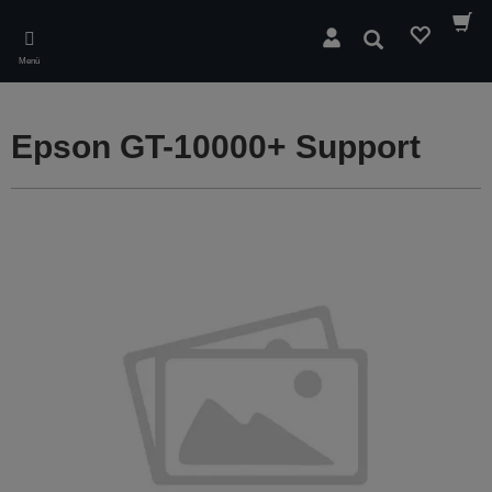
Skip
to
Suchen
main
Menü
content
Epson GT-10000+ Support