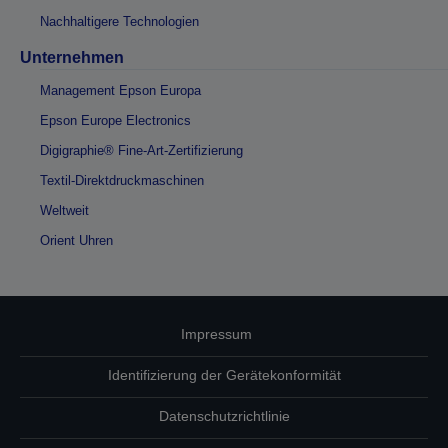
Nachhaltigere Technologien
Unternehmen
Management Epson Europa
Epson Europe Electronics
Digigraphie® Fine-Art-Zertifizierung
Textil-Direktdruckmaschinen
Weltweit
Orient Uhren
Impressum
Identifizierung der Gerätekonformität
Datenschutzrichtlinie