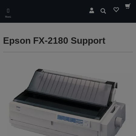
Skip
to
Suchen
main
Menü
content
Epson FX-2180 Support