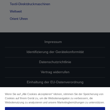
Textil-Direktdruckmaschinen
Weltweit
Orient Uhren
Impressum
Identifizierung der Gerätekonformität
Datenschutzrichtlinie
Vertrag widerrufen
Einhaltung der EU-Datenverordnung
Fragen zum Datenschutz
Wenn Sie auf „Alle Cookies akzeptieren“ klicken, stimmen Sie der Speicherung von
Cookies auf Ihrem Gerät zu, um die Websitenavigation zu verbessern, die
Informationen zu Cookies
Websitenutzung zu analysieren und unsere Marketingbemühungen zu unterstützen.